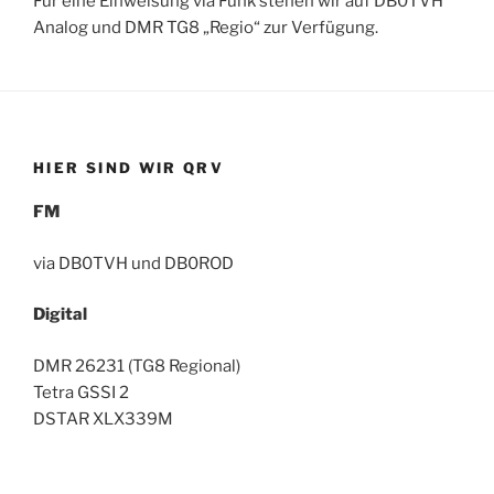
Für eine Einweisung via Funk stehen wir auf DB0TVH
Analog und DMR TG8 „Regio“ zur Verfügung.
HIER SIND WIR QRV
FM
via DB0TVH und DB0ROD
Digital
DMR 26231 (TG8 Regional)
Tetra GSSI 2
DSTAR XLX339M