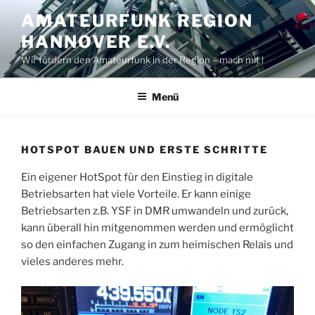
Zum
AMATEURFUNK REGION
Inhalt
HANNOVER E.V.
springen
Wir fördern den Amateurfunk in der Region – mach mit !
Menü
HOTSPOT BAUEN UND ERSTE SCHRITTE
Ein eigener HotSpot für den Einstieg in digitale
Betriebsarten hat viele Vorteile. Er kann einige
Betriebsarten z.B. YSF in DMR umwandeln und zurück,
kann überall hin mitgenommen werden und ermöglicht
so den einfachen Zugang in zum heimischen Relais und
vieles anderes mehr.